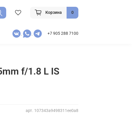
Корзина
0
+7 905 288 7100
mm f/1.8 L IS
арт.
107343a9498311ee0a8