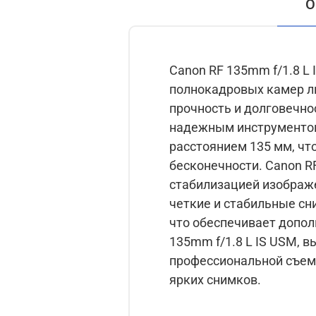
О
Canon RF 135mm f/1.8 L
полнокадровых камер линейки EOS. Корпус объектива выполнен и
прочность и долговечнос
надежным инструментом для съемки в лю
расстоянием 135 мм, что
бесконечности. Canon RF 135mm f/1.8 L IS USM оснащен автоматической фокусировкой и
стабилизацией изображе
четкие и стабильные снимки даже при съемке
что обеспечивает дополнител
135mm f/1.8 L IS USM, 
профессиональной съем
ярких снимков.