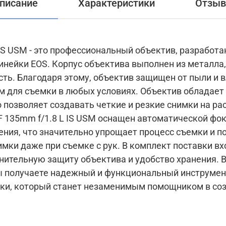
писание
Характеристики
Отзы
 IS USM - это профессиональный объектив, разработ
з металла, что обеспечивает его
ть. Благодаря этому, объектив защищен от пыли и вл
бых условиях. Объектив обладает постоянным фокусным
 позволяет создавать четкие и резкие снимки на рас
ния, что значительно упрощает процесс съемки и п
 с рук. В комплект поставки входит бленда и крышка,
ьную защиту объектива и удобство хранения. Выбирая Canon RF
вы получаете надежный и функциональный инструмен
ки, который станет незаменимым помощником в соз