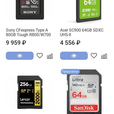
Sony CFexpress Type A
Acer SC900 64GB SDXC
80GB Tough R800/W700
UHS-II
9 959 ₽
4 556 ₽
Предзаказ