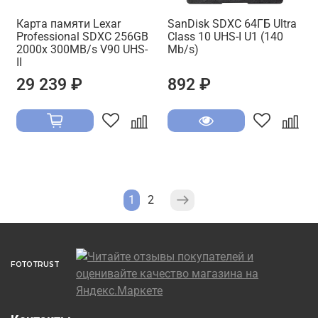
Карта памяти Lexar
SanDisk SDXC 64ГБ Ultra
Professional SDXC 256GB
Class 10 UHS-I U1 (140
2000x 300MB/s V90 UHS-
Mb/s)
II
29 239 ₽
892 ₽
1
2
FOTOTRUST