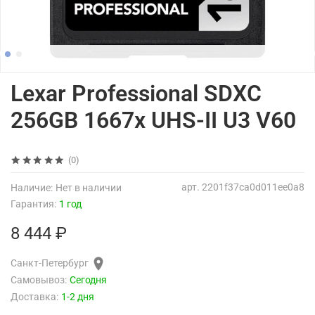
Lexar Professional SDXC
256GB 1667x UHS-II U3 V60
(0)
арт.
2201f37ca0d011ee0a8
Наличие:
Нет в наличии
Гарантия:
1 год
8 444 ₽
Санкт-Петербург
Самовывоз:
Сегодня
Доставка:
1-2 дня