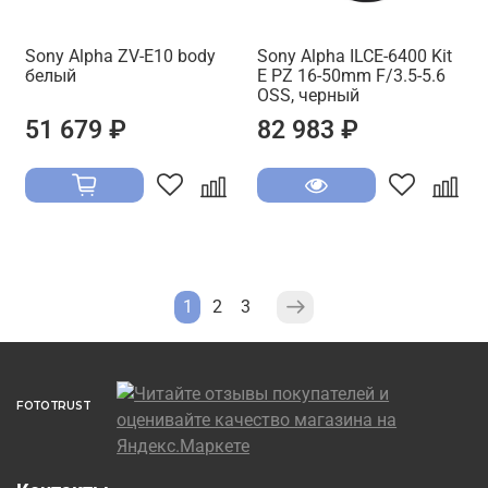
Sony Alpha ZV-E10 body
Sony Alpha ILCE-6400 Kit
белый
E PZ 16-50mm F/3.5-5.6
OSS, черный
51 679 ₽
82 983 ₽
1
2
3
FOTOTRUST