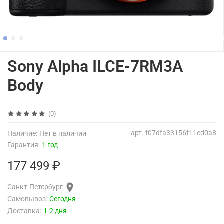
Sony Alpha ILCE-7RM3A
Body
(0)
арт.
f07dfa33156f11ed0a8
Наличие:
Нет в наличии
Гарантия:
1 год
177 499 ₽
Санкт-Петербург
Самовывоз:
Сегодня
Доставка:
1-2 дня