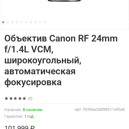
Объектив Canon RF 24mm
f/1.4L VCM,
широкоугольный,
автоматическая
фокусировка
(0)
арт.
f939ea3dd98511ef0a8
Наличие:
В наличии
Гарантия:
1 год
101 999 ₽