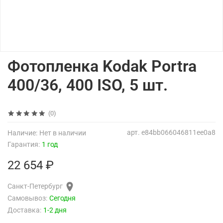
Фотопленка Kodak Portra
400/36, 400 ISO, 5 шт.
(0)
арт.
e84bb066046811ee0a8
Наличие:
Нет в наличии
Гарантия:
1 год
22 654 ₽
Санкт-Петербург
Самовывоз:
Сегодня
Доставка:
1-2 дня