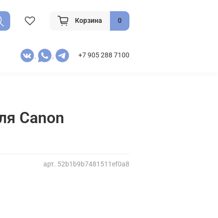
Корзина
0
+7 905 288 7100
ля Canon
арт.
52b1b9b7481511ef0a8