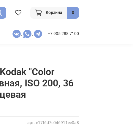
Корзина
0
+7 905 288 7100
Kodak "Color
вная, ISO 200, 36
нцевая
арт.
e17f6d7c046911ee0a8