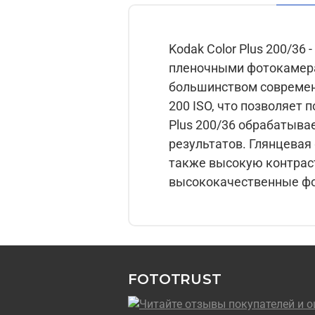
Kodak Color Plus 200/36
пленочными фотокамерами. Формат пленки - тип 135 (узкая), что делает ее
большинством современных пленочных фот
200 ISO, что позволяет
Plus 200/36 обрабатывае
результатов. Глянцевая фактура поверхности пленки обеспечивает яркие и насыщенные цвета, а
также высокую контрастность изображений. Выби
высококачественные фо
FOTOTRUST