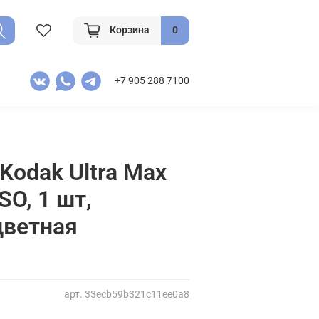
Корзина
0
+7 905 288 7100
Kodak Ultra Max
SO, 1 шт,
цветная
арт.
33ecb59b321c11ee0a8