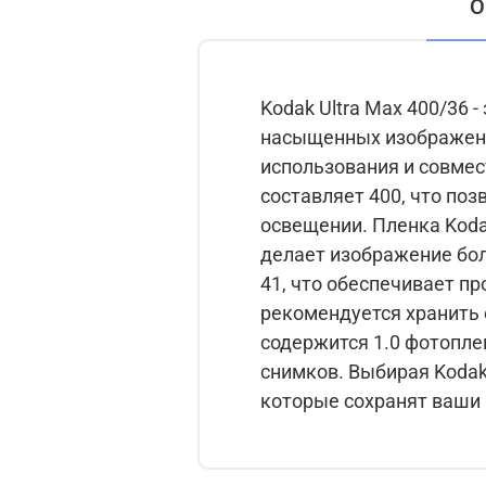
О
Kodak Ultra Max 400/36 
насыщенных изображений. Формат пленки - тип 135 (узкая), что обеспечива
использования и совместимость 
составляет 400, что по
освещении. Пленка Kodak Ultra Max 400/36 обладает мелким зерном (Print Grain Index = 46), что
делает изображение более качествен
41, что обеспечивает простоту и удоб
рекомендуется хранить ее 
содержится 1.0 фотоплен
снимков. Выбирая Kodak Ultra Max 400/36, вы получаете высококачественные и яркие изображения,
которые сохранят ваши 