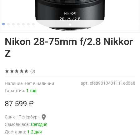
Nikon 28-75mm f/2.8 Nikkor
Z
(0)
арт.
efe89013431111ed0a8
Наличие:
Нет в наличии
Гарантия:
1 год
87 599 ₽
Санкт-Петербург
Самовывоз:
Сегодня
Доставка:
1-2 дня