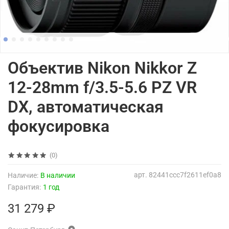
Объектив Nikon Nikkor Z
12-28mm f/3.5-5.6 PZ VR
DX, автоматическая
фокусировка
(0)
арт.
82441ccc7f2611ef0a8
Наличие:
В наличии
Гарантия:
1 год
31 279 ₽