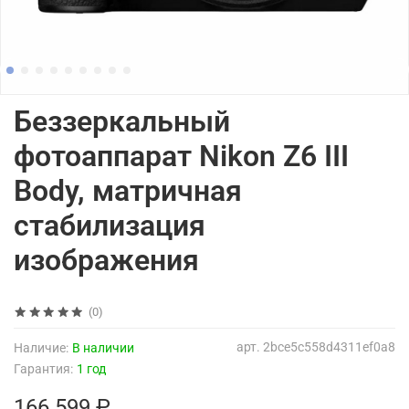
Беззеркальный
фотоаппарат Nikon Z6 III
Body, матричная
стабилизация
изображения
(0)
арт.
2bce5c558d4311ef0a8
Наличие:
В наличии
Гарантия:
1 год
166 599 ₽