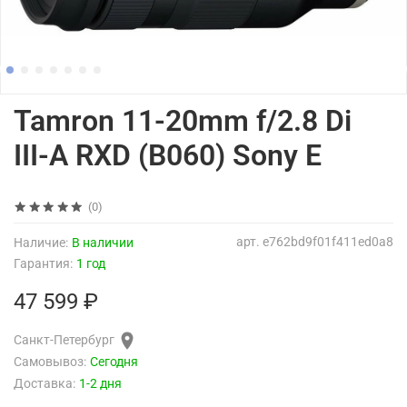
Tamron 11-20mm f/2.8 Di
III-A RXD (B060) Sony E
(0)
арт.
e762bd9f01f411ed0a8
Наличие:
В наличии
Гарантия:
1 год
47 599 ₽
Санкт-Петербург
Самовывоз:
Сегодня
Доставка:
1-2 дня