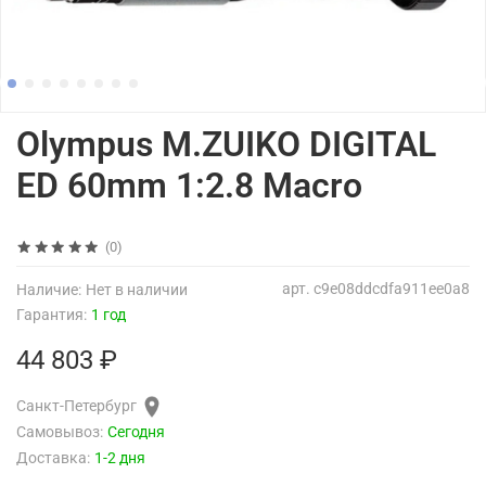
Olympus M.ZUIKO DIGITAL
ED 60mm 1:2.8 Macro
(0)
арт.
c9e08ddcdfa911ee0a8
Наличие:
Нет в наличии
Гарантия:
1 год
44 803 ₽
Санкт-Петербург
Самовывоз:
Сегодня
Доставка:
1-2 дня