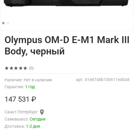
Olympus OM-D E-M1 Mark III
Body, черный
(0)
арт.
41e8748b100611ed0a8
Наличие:
Нет в наличии
Гарантия:
1 год
147 531 ₽
Санкт-Петербург
Самовывоз:
Сегодня
Доставка:
1-2 дня