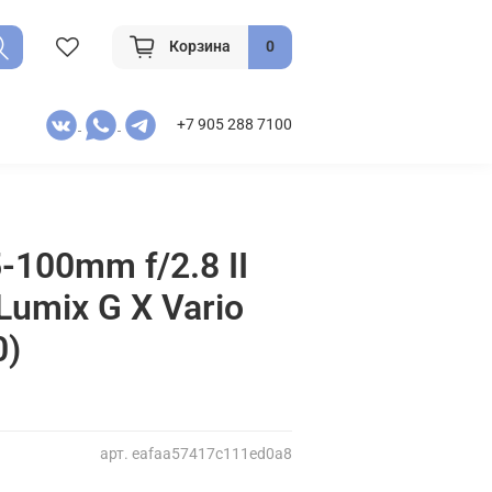
Корзина
0
+7 905 288 7100
-100mm f/2.8 II
 Lumix G X Vario
0)
арт.
eafaa57417c111ed0a8