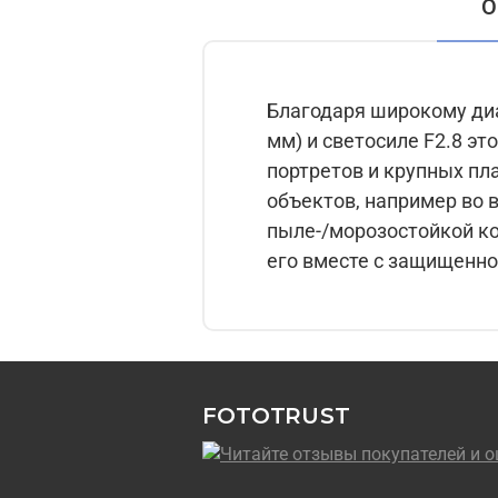
О
Благодаря широкому ди
мм) и светосиле F2.8 э
портретов и крупных пл
объектов, например во в
пыле-/морозостойкой ко
его вместе с защищенно
FOTOTRUST