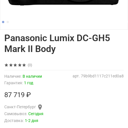
Panasonic Lumix DC-GH5
Mark II Body
(0)
арт.
79b9bd1117c211ed0a8
Наличие:
В наличии
Гарантия:
1 год
87 719 ₽
Санкт-Петербург
Самовывоз:
Сегодня
Доставка:
1-2 дня