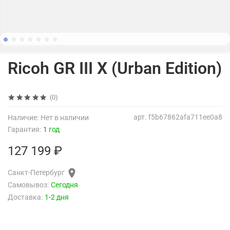
Ricoh GR III X (Urban Edition)
(0)
арт.
f5b67862afa711ee0a8
Наличие:
Нет в наличии
Гарантия:
1 год
127 199 ₽
Санкт-Петербург
Самовывоз:
Сегодня
Доставка:
1-2 дня