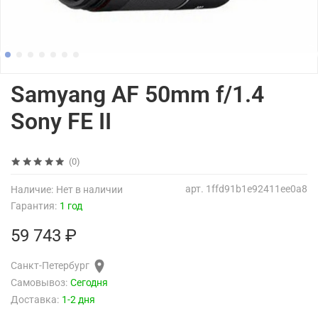
Samyang AF 50mm f/1.4
Sony FE II
(0)
арт.
1ffd91b1e92411ee0a8
Наличие:
Нет в наличии
Гарантия:
1 год
59 743 ₽
Санкт-Петербург
Самовывоз:
Сегодня
Доставка:
1-2 дня