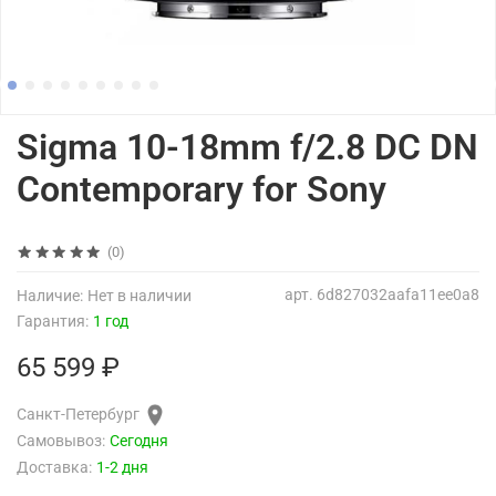
Sigma 10-18mm f/2.8 DC DN
Contemporary for Sony
(0)
арт.
6d827032aafa11ee0a8
Наличие:
Нет в наличии
Гарантия:
1 год
65 599 ₽
Санкт-Петербург
Самовывоз:
Сегодня
Доставка:
1-2 дня