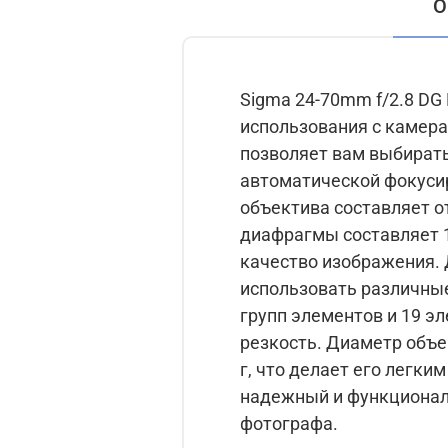
О
Sigma 24-70mm f/2.8 DG 
использования с камерами Sony E. Фокусное расстояние объектива ва
позволяет вам выбирать межд
автоматической фокусир
объектива составляет от 2.8 
диафрагмы составляет 1
качество изображения. 
использовать различные фильтр
групп элементов и 19 э
резкость. Диаметр объек
г, что делает его легким и удобным для перено
надежный и функционал
фотографа.