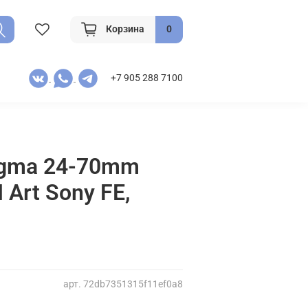
Корзина
0
+7 905 288 7100
igma 24-70mm
I Art Sony FE,
арт.
72db7351315f11ef0a8