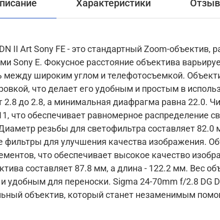
писание
Характеристики
Отзы
DN II Art Sony FE - это стандартный Zoom-объектив,
рьируется от 24 до 70 мм, что
у широким углом и телефотосъемкой. Объектив оснащен
овкой, что делает его удобным и простым в испол
до 2.8, а минимальная диафрагма равна 22.0. Число лепестков
1, что обеспечивает равномерное распределение св
Диаметр резьбы для светофильтра составляет 82.0 м
ы для улучшения качества изображения. Объектив состоит из 15
лементов, что обеспечивает высокое качество изобр
тива составляет 87.8 мм, а длина - 122.2 мм. Вес о
ски. Sigma 24-70mm f/2.8 DG DN II Art Sony FE - это
ьный объектив, который станет незаменимым пом