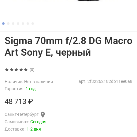
Sigma 70mm f/2.8 DG Macro
Art Sony E, черный
(0)
арт.
2f32262182db11ee0a8
Наличие:
Нет в наличии
Гарантия:
1 год
48 713 ₽
Санкт-Петербург
Самовывоз:
Сегодня
Доставка:
1-2 дня