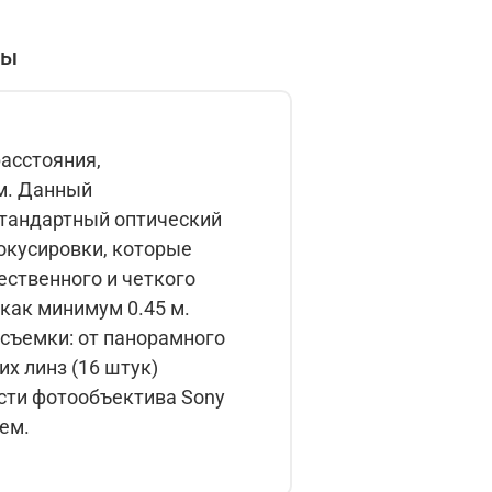
вы
асстояния,
м. Данный
стандартный оптический
окусировки, которые
ственного и четкого
как минимум 0.45 м.
 съемки: от панорамного
их линз (16 штук)
сти фотообъектива Sony
ем.