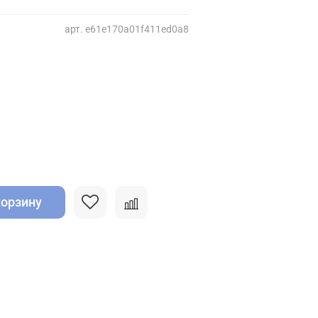
арт.
e61e170a01f411ed0a8
корзину