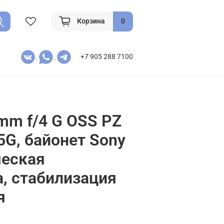
Корзина
0
+7 905 288 7100
mm f/4 G OSS PZ
5G, байонет Sony
ческая
, стабилизация
я