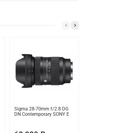
Предзаказ
Sigma 28-70mm f/2.8 DG
Sigma 105mm F/2.8
DN Contemporary SONY E
Macro Art Sony E, ч