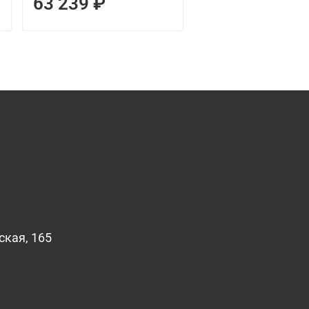
63 239 ₽
70 541 ₽
ская, 165