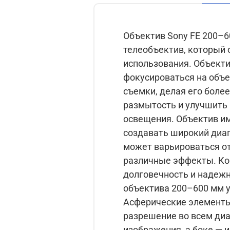
Объектив Sony FE 200–6
телеобъектив, который 
использования. Объектив оснащен фокусировочным мотором, который позволяет быстро и точно
фокусироваться на объе
съемки, делая его более удобным и быстрым. Ст
размытость и улучшить 
освещения. Объектив имеет переменное фокусное расстояние от 200 до 600 мм, что позволяет
создавать широкий диапазон и
может варьироваться от 
различные эффекты. Корпус объектива изготовлен из прочного пластика, что обеспечивает
долговечность и надежность в использовании. С 
объектива 200–600 мм у
Асферические элементы
разрешение во всем диа
изображения, а боке — 