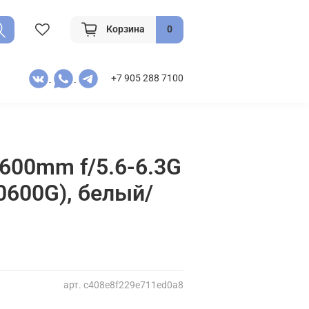
Корзина
0
+7 905 288 7100
-600mm f/5.6-6.3G
0600G), белый/
арт.
c408e8f229e711ed0a8