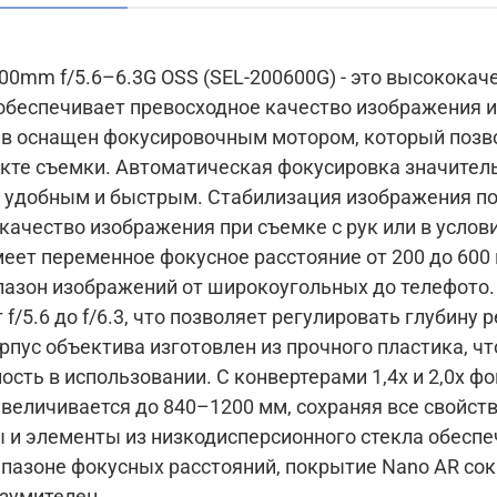
00mm f/5.6–6.3G OSS (SEL-200600G) - это высокока
обеспечивает превосходное качество изображения и
кте съемки. Автоматическая фокусировка значител
абилизация изображения помогает уменьшить
качество изображения при съемке с рук или в услов
зображений от широкоугольных до телефото. Диафрагма объектив
f/5.6 до f/6.3, что позволяет регулировать глубину 
конвертерами 1,4x и 2,0x фокусное расстояние
величивается до 840–1200 мм, сохраняя все свойств
 и элементы из низкодисперсионного стекла обесп
пазоне фокусных расстояний, покрытие Nano AR сок
изумителен.