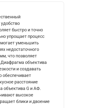
чественный
 удобство
ьно упрощает процесс
иях недостаточного
а
резкости и создавать
а объектива G и АФ.
ечивают высокое
ращает блики и двоение