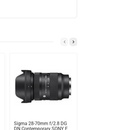
Предзаказ
Sigma 28-70mm f/2.8 DG
Sigma 105mm F/2.8
DN Contemporary SONY E
Macro Art Sony E, ч