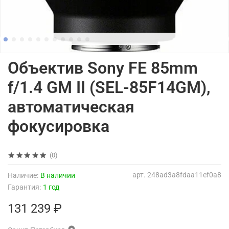
Объектив Sony FE 85mm
f/1.4 GM II (SEL-85F14GM),
автоматическая
фокусировка
(0)
арт.
248ad3a8fdaa11ef0a8
Наличие:
В наличии
Гарантия:
1 год
131 239 ₽