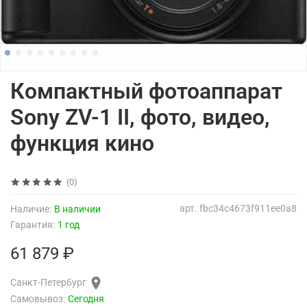
Компактный фотоаппарат
Sony ZV-1 II, фото, видео,
функция кино
(0)
арт.
fbc34c4673f911ee0a8
Наличие:
В наличии
Гарантия:
1 год
61 879 ₽
Санкт-Петербург
Самовывоз:
Сегодня