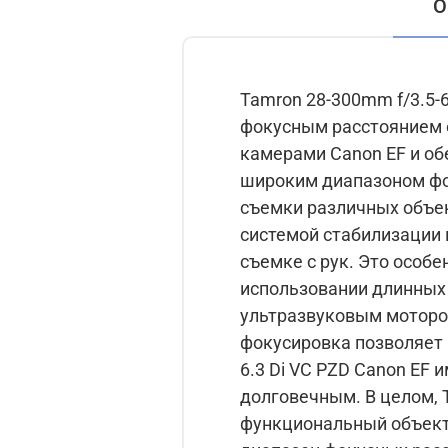
О
Tamron 28-300mm f/3.5-
фокусным расстоянием о
камерами Canon EF и обеспечива
широким диапазоном фок
съемки различных объектов и ситуаций. Tamron 28-300mm
системой стабилизации
съемке с рук. Это особ
использовании длинных выдержек. Объектив оснащен авт
ультразвуковым мотором
фокусировка позволяет избежат
6.3 Di VC PZD Canon EF
долговечным. В целом, Tamron 28-300mm f/3.5-6.3 Di VC PZD Canon EF - это надежный и
функциональный объект