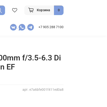
Корзина
0
+7 905 288 7100
0mm f/3.5-6.3 Di
n EF
арт.
e7a6bfe001f411ed0a8