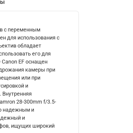
вы
ив с переменным
ен для использования с
спользовать его для
 дрожания камеры при
вещения или при
. Внутренняя
го надежным и
афов, ищущих широкий