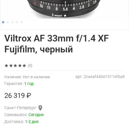
Viltrox AF 33mm f/1.4 XF
Fujifilm, черный
(0)
арт.
2caeaf440e1311ef0a8
Наличие:
Нет в наличии
Гарантия:
1 год
26 319 ₽
Санкт-Петербург
Самовывоз:
Сегодня
Доставка:
1-2 дня