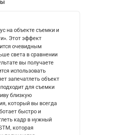
вы
с на объекте съемки и
и». Этот эффект
вится очевидным
ьше света в сравнении
ультате вы получаете
ится использовать
яет запечатлеть объект
 подходит для съемки
тиву близкую
ия, который вы всегда
ботает быстро и
тлеть кадр в нужный
STM, которая