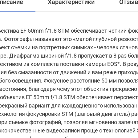
писание
Характеристики
Отзы
ктива EF 50mm f/1.8 STM обеспечивает четкий фоку
. Фотографы называют это «малой глубиной резкост
ект съемки на портретных снимках - человек стано
ре. Диафрагма шириной f/1.8 пропускает в 8 раз бол
ективом из комплекта поставки камеры EOS*. В рез
ия без смазанности от движений и вам реже приход
бого освещения. Фокусное расстояние 50 мм позвол
асстояния, благодаря чему этот объектив прекрасно
объектив EF 50mm f/1.8 STM обеспечивает перспек
прекрасный вариант для каждодневного использован
Технология фокусировки STM (шаговый двигатель) ра
ри съемке фотографий, позволяя мгновенно запеча
ококачественные видеозаписи проще с технологией 