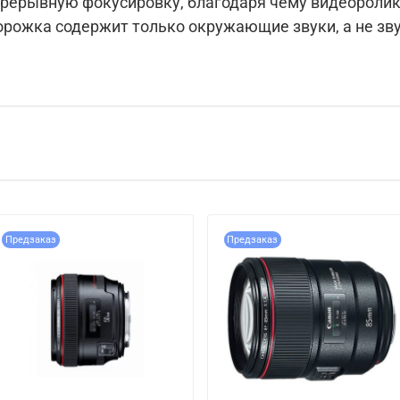
прерывную фокусировку, благодаря чему видеороли
орожка содержит только окружающие звуки, а не зв
Предзаказ
Предзаказ