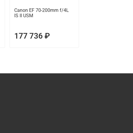
Canon EF 70-200mm f/4L
Canon EF 100mm f/2
IS II USM
Macro IS USM
177 736 ₽
79 999 ₽