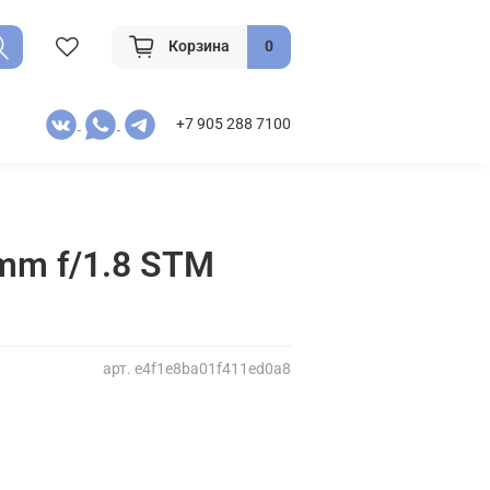
Корзина
0
+7 905 288 7100
mm f/1.8 STM
арт.
e4f1e8ba01f411ed0a8