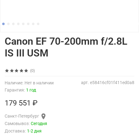
Canon EF 70-200mm f/2.8L
IS III USM
(0)
арт.
e58416cf01f411ed0a8
Наличие:
Нет в наличии
Гарантия:
1 год
179 551 ₽
Санкт-Петербург
Самовывоз:
Сегодня
Доставка:
1-2 дня