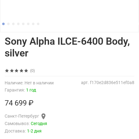
Sony Alpha ILCE-6400 Body,
silver
(0)
арт.
f170e2d836e511ef0a8
Наличие:
Нет в наличии
Гарантия:
1 год
74 699 ₽
Санкт-Петербург
Самовывоз:
Сегодня
Доставка:
1-2 дня