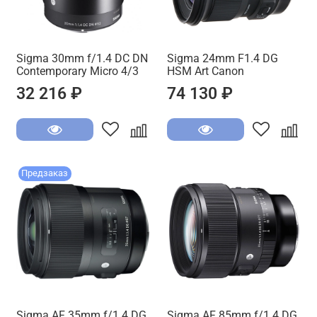
Sigma 30mm f/1.4 DC DN
Sigma 24mm F1.4 DG
Contemporary Micro 4/3
HSM Art Canon
32 216 ₽
74 130 ₽
Предзаказ
Sigma AF 35mm f/1.4 DG
Sigma AF 85mm f/1.4 DG