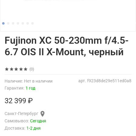
Fujinon XC 50-230mm f/4.5-
6.7 OIS II X-Mount, черный
(0)
арт.
f923d8de29e511ed0a8
Наличие:
Нет в наличии
Гарантия:
1 год
32 399 ₽
Санкт-Петербург
Самовывоз:
Сегодня
Доставка:
1-2 дня