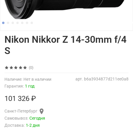
Nikon Nikkor Z 14-30mm f/4
S
(0)
арт.
b6a3934877d211ee0a8
Наличие:
Нет в наличии
Гарантия:
1 год
101 326 ₽
Санкт-Петербург
Самовывоз:
Сегодня
Доставка:
1-2 дня