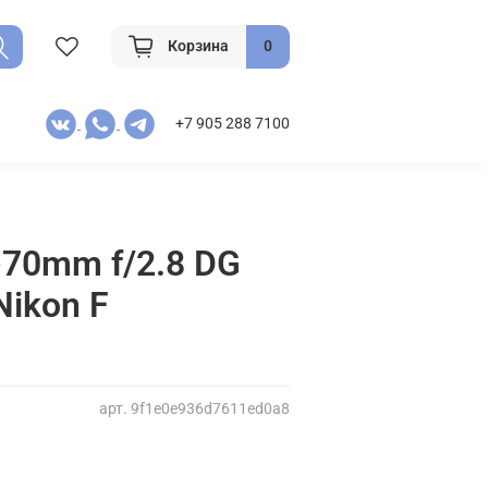
Корзина
0
+7 905 288 7100
-70mm f/2.8 DG
Nikon F
арт.
9f1e0e936d7611ed0a8