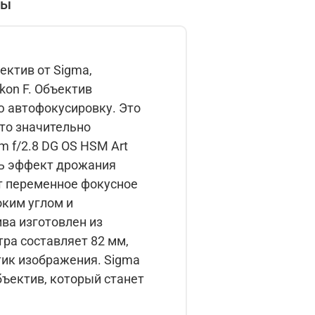
вы
ектив от Sigma,
ъектив
ю автофокусировку. Это
то значительно
ть эффект дрожания
оким углом и
тра составляет 82 мм,
зображения. Sigma
бъектив, который станет