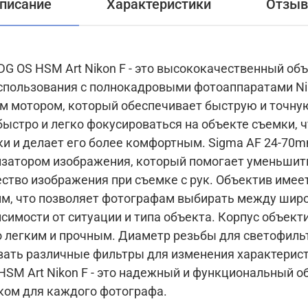
писание
Характеристики
Отзы
DG OS HSM Art Nikon F - это высококачественный объ
льзования с полнокадровыми фотоаппаратами Nikon F. Об
м мотором, который обеспечивает быструю и точну
ыстро и легко фокусироваться на объекте съемки, ч
более комфортным. Sigma AF 24-70mm f/2.8 DG OS HSM Art
лизатором изображения, который помогает уменьши
ия при съемке с рук. Объектив имеет переменное фокусное
 мм, что позволяет фотографам выбирать между шир
итуации и типа объекта. Корпус объектива изготовлен из
го легким и прочным. Диаметр резьбы для светофиль
ать различные фильтры для изменения характеристик и
 HSM Art Nikon F - это надежный и функциональный о
ом для каждого фотографа.