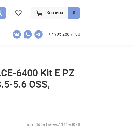
Корзина
0
+7 905 288 7100
LCE-6400 Kit E PZ
.5-5.6 OSS,
арт.
8d5a1a6eec1111ed0a8