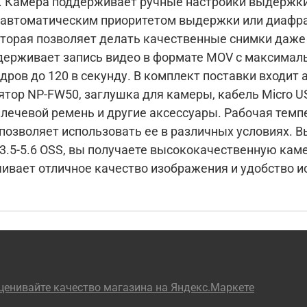
кже
томатическим приоритетом выдержки или диафрагмы. В камер
оторая позволяет делать качественные снимки даже
 комплект поставки входит адаптер переменного
ятор NP-FW50, заглушка для камеры, кабель Micro US
мень и другие аксессуары. Рабочая температура камеры
ет использовать ее в различных условиях. Выбирая Sony Alpha ILCE-
/3.5-5.6 OSS, вы получаете высококачественную кам
чивает отличное качество изображения и удобство и