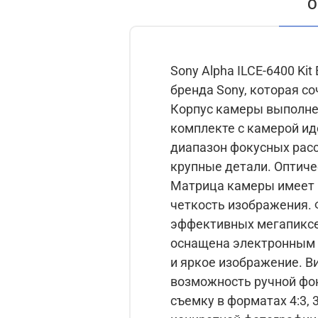
О
Sony Alpha ILCE-6400 Ki
бренда Sony, которая с
Корпус камеры выполнен 
комплекте с камерой ид
диапазон фокусных расст
крупные детали. Оптиче
Матрица камеры имеет 
четкость изображения. 
эффективных мегапикселей
оснащена электронным 
и яркое изображение. В
возможность ручной фокусировки. Sony Alpha ILCE-6400 Kit E PZ 16-5
съемку в форматах 4:3, 