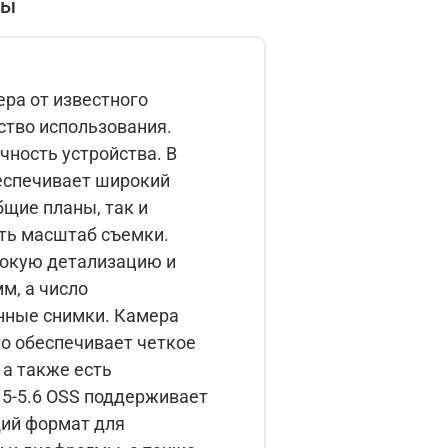
вы
ера от известного
ство использования.
ность устройства. В
беспечивает широкий
бщие планы, так и
ять масштаб съемки.
сокую детализацию и
м, а число
снимки. Камера
о обеспечивает четкое
 а также есть
щий формат для