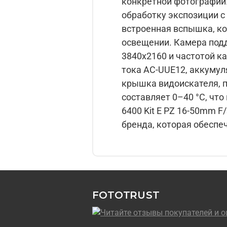
конкретной фотографии. Камера поддерживает ручные настройки выдержки и диафрагмы, а та
обработку экспозиции с ав
встроенная вспышка, к
освещении. Камера поддерживает запись видео в формате MOV с максимальным разрешением
3840x2160 и частотой кадров до 120 в секунду. В
тока AC-UUE12, аккумул
крышка видоискателя, плечевой ре
составляет 0–40 °C, что позволя
6400 Kit E PZ 16-50mm F
бренда, которая обеспе
FOTOTRUST