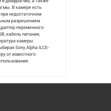
е есть
 при недостаточном
B, кабель питания,
еру от известного
спользования.