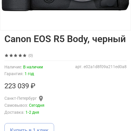
Canon EOS R5 Body, черный
(0)
арт.
e02a1d8f09a211ed0a8
Наличие:
В наличии
Гарантия:
1 год
223 039 ₽
Санкт-Петербург
Самовывоз:
Сегодня
Доставка:
1-2 дня
Купить в 1 клик