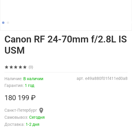
Canon RF 24-70mm f/2.8L IS
USM
(0)
арт.
e49a880f01f411ed0a8
Наличие:
В наличии
Гарантия:
1 год
180 199 ₽
Санкт-Петербург
Самовывоз:
Сегодня
Доставка:
1-2 дня