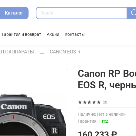
Каталог
Гарантия и возврат
Акции
Контакты
ОТОАППАРАТЫ
CANON EOS R
Canon RP Bod
EOS R, черн
(0)
Наличие:
Нет в наличии
Гарантия:
1 год
160 233 ₽