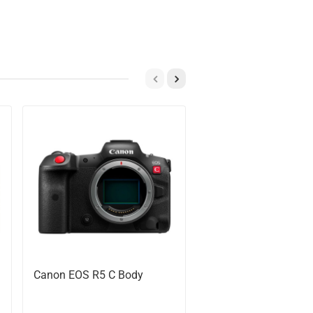
Предзаказ
Canon EOS R5 C Body
Canon EOS R5 Kit RF
105mm F4L IS USM,
черный