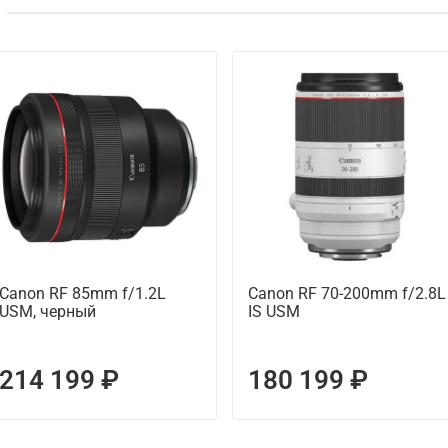
Canon RF 85mm f/1.2L
Canon RF 70-200mm f/2.8L
USM, черный
IS USM
214 199 ₽
180 199 ₽