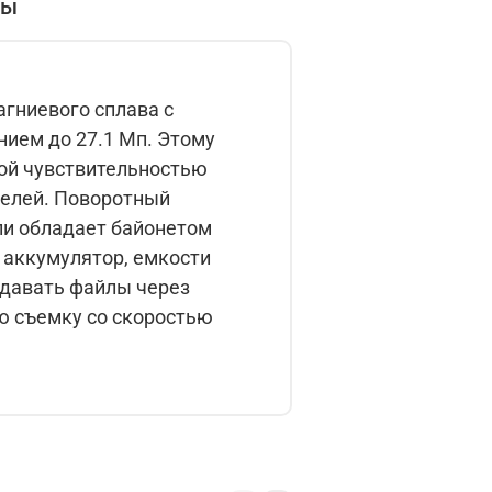
вы
агниевого сплава с
ием до 27.1 Мп. Этому
ой чувствительностью
селей. Поворотный
ли обладает байонетом
 аккумулятор, емкости
едавать файлы через
ю съемку со скоростью