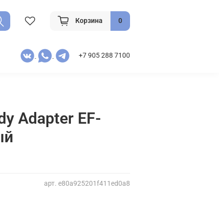
Корзина
0
+7 905 288 7100
y Adapter EF-
ый
арт.
e80a925201f411ed0a8